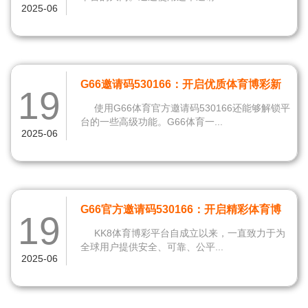
2025-06
G66邀请码530166：开启优质体育博彩新
19
体验
使用G66体育官方邀请码530166还能够解锁平
台的一些高级功能。G66体育一...
2025-06
G66官方邀请码530166：开启精彩体育博
19
彩新体验
KK8体育博彩平台自成立以来，一直致力于为
全球用户提供安全、可靠、公平...
2025-06