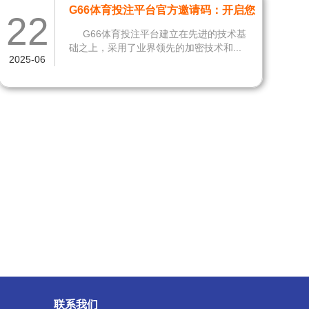
G66体育投注平台官方邀请码：开启您
22
的体育博彩新体验
G66体育投注平台建立在先进的技术基
础之上，采用了业界领先的加密技术和...
2025-06
联系我们