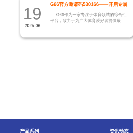
G66官方邀请码530166——开启专属
19
体育之旅的钥匙
G66作为一家专注于体育领域的综合性
平台，致力于为广大体育爱好者提供最...
2025-06
产品系列
资讯动态