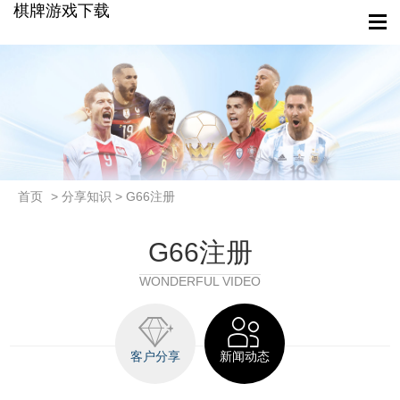
棋牌游戏下载
首页
> 分享知识 > G66注册
G66注册
WONDERFUL VIDEO
客户分享
新闻动态