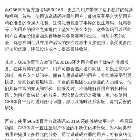
而G66体育官方邀请码530166，更是为用户带来了诸多独特的优势
和福利。首先，使用该邀请码注册的用户，能够享受平台为新用户
精心准备的专属大礼包。这份礼包包含了丰厚的投注筹码、优惠券
等，为用户的投注之旅提供了坚实的资金支持。这些筹码可以帮助
用户在初始阶段更加从容地参与各类赛事的投注，增加中奖的机
会。优惠券则可以在用户后续的投注过程中直接使用，享受更多的
折扣和优惠，降低投注成本，提高投注收益。
其次，G66体育官方邀请码530166还为用户提供了优先的客服服
务。在体育博彩过程中，用户可能会遇到各种问题，如投注流程不
清晰、账户安全疑问等。拥有专属邀请码的用户，将能够享受到更
快捷、更高效的客服响应。平台的客服团队由专业的人员组成，他
们具备丰富的知识和经验，能够及时、准确地解答用户的各种问
题，为用户提供贴心的服务。无论是白天还是夜晚，用户在使用
G66体育平台时遇到任何问题，都可以随时联系客服，得到妥善的
解决。
再者，使用G66体育官方邀请码530166还能够解锁平台的一些高级
功能。G66体育一直注重用户体验的不断优化和升级，为不同类型
的用户提供了多样化的服务。通过邀请码注册的用户，将有资格使